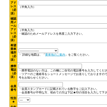
アド
レス
（半角入力）
（必
須）
確認
用メ
ール
アド
（半角入力）
レス
・確認のためメールアドレスを再度ご入力下さい。
（必
須）
希望
乗車
場所
・ 詳細な地図は、「
乗車地のご案内
」をご覧ください。
（必
須）
携帯
電話
・携帯電話のない方は、この欄にご自宅の電話番号を入力してくだ
（必
・
ツアーのご連絡等をショートメッセージでお送りしておりますの
須）
号をお知らせください。
会員
・会員スタンプカードに記載されている数字をご記入下さい。
番号
・会員番号が不明な方、初めての方は下記★印の項目を入力して下
性別
★