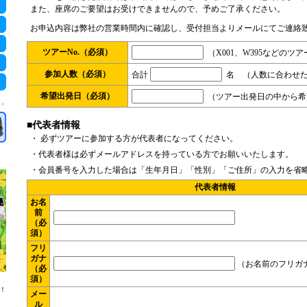
また、座席のご要望はお受けできませんので、予めご了承ください。
お申込内容は弊社の営業時間内に確認し、受付担当よりメールにてご連絡
ツアーNo.（必須）
（X001、W395などのツ
参加人数（必須）
合計
名 （人数に合わせた
希望出発日（必須）
（ツアー出発日の中から希
■代表者情報
・ 必ずツアーに参加する方が代表者になってください。
・代表者様は必ずメールアドレスを持っている方でお願いいたします。
・会員番号を入力した場合は「生年月日」「性別」「ご住所」の入力を省
代表者情報
お名
前
（必
須）
フリ
ガナ
（お名前のフリガ
（必
須）
！
メー
ル