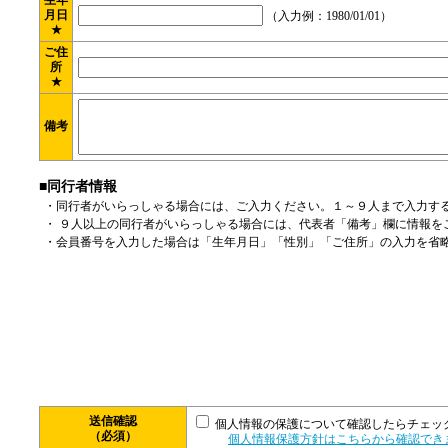
生年
月日
（入力例：1980/01/01）
★
ご住
所
★
備考
■同行者情報
・同行者がいらっしゃる場合には、ご入力ください。１～９人まで入力す
・ ９人以上の同行者がいらっしゃる場合には、代表者「備考」欄に情報を
・会員番号を入力した場合は「生年月日」「性別」「ご住所」の入力を省
送信確認
個人情報の保護について確認したらチェッ
（必須）
個人情報保護方針はこちらから確認でき