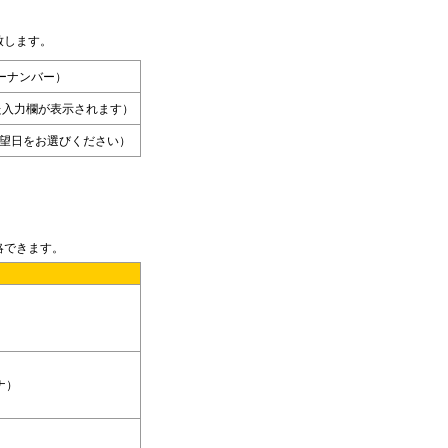
致します。
アーナンバー）
入力欄が表示されます）
望日をお選びください）
略できます。
ナ）